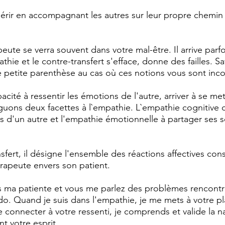
érir en accompagnant les autres sur leur propre chemin 
eute se verra souvent dans votre mal-être. Il arrive parfo
athie et le contre-transfert s'efface, donne des failles. S
Une petite parenthèse au cas où ces notions vous sont inc
acité à ressentir les émotions de l'autre, arriver à se met
nguons deux facettes à l`empathie. L`empathie cognitive c
 d'un autre et l'empathie émotionnelle à partager ses s
fert, il désigne
l'ensemble des réactions affectives con
rapeute envers son patient.
 ma patiente et vous me parlez des problèmes rencontr
do. Quand je suis dans l'empathie, je me mets à votre pl
e connecter à votre ressenti, je comprends et valide la n
t votre esprit. 