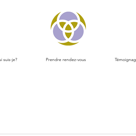
i suis-je?
Prendre rendez-vous
Témoignag