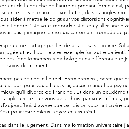
ortant de la bouche de l'autre et prenant forme ainsi, 
nscience de vos maux, de vos luttes, de vos angles mort
ous aider à mettre le doigt sur vos distorsions cognitiv
ours à Londres’. Je vous réponds : ‘J`ai cru y aller une di
uvait pas, j'imagine je me suis carrément trompée de pa
apeute ne partage pas les détails de sa vie intime. S`il 
n jugée utile, il donnera en exemple ‘un autre patient’, ‘
c des fonctionnements pathologiques différents que je 
es besoins du moment. 
nera pas de conseil direct. Premièrement, parce que parf
 est bon pour vous. Il est vrai, aucun manuel de psy ne 
t mieux qu`il divorce de Francine’. Et dans un deuxième t
e d'appliquer ce que vous avez choisi par vous-mêmes, p
d`aujourd’hui. J'avoue que parfois on vous fait croire qu
c’est pour votre mieux, soyez-en assurés !
as dans le jugement. Dans ma formation universitaire j`ai