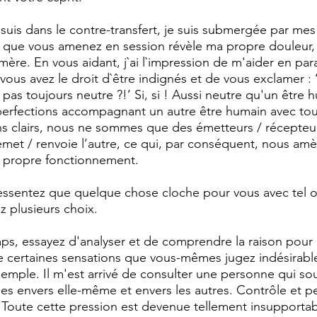
 suis dans le contre-transfert, je suis submergée par mes
 que vous amenez en session révèle ma propre douleur
re. En vous aidant, j`ai l`impression de m'aider en paral
ous avez le droit d`être indignés et de vous exclamer 
l pas toujours neutre ?!’ Si, si ! Aussi neutre qu'un être 
perfections accompagnant un autre être humain avec tout
s clairs, nous ne sommes que des émetteurs / récepteu
émet / renvoie l’autre, ce qui, par conséquent, nous amè
re propre fonctionnement. 
 ressentez que quelque chose cloche pour vous avec tel o
z plusieurs choix. 
s, essayez d'analyser et de comprendre la raison pour l
certaines sensations que vous-mêmes jugez indésirables
mple. Il m'est arrivé de consulter une personne qui souf
es envers elle-même et envers les autres. Contrôle et pe
 Toute cette pression est devenue tellement insupportab