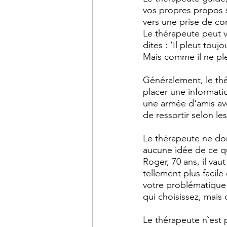
vos propres propos s
vers une prise de co
Le thérapeute peut v
dites : ‘Il pleut touj
Mais comme il ne ple
Généralement, le thér
placer une informatio
une armée d'amis ave
de ressortir selon l
Le thérapeute ne don
aucune idée de ce qui
Roger, 70 ans, il vau
tellement plus facil
votre problématique 
qui choisissez, mais 
Le thérapeute n`est p