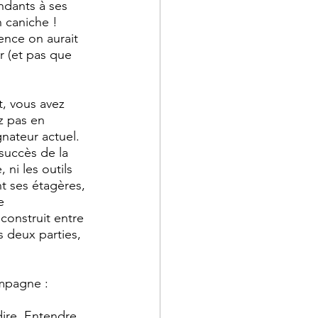
ndants à ses 
 caniche ! 
ence on aurait 
r (et pas que 
, vous avez 
z pas en 
nateur actuel. 
succès de la 
ni les outils 
nt ses étagères, 
e 
construit entre 
s deux parties, 
mpagne : 
ire. Entendre 