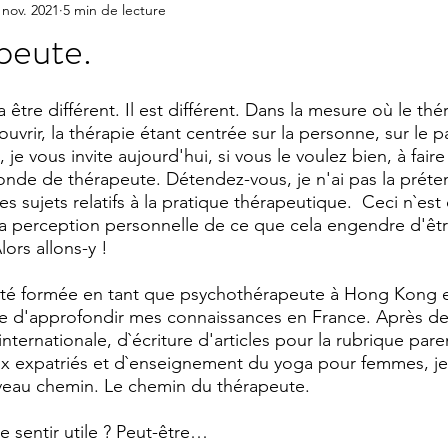
 nov. 2021
5 min de lecture
peute.
a être différent. Il est différent. Dans la mesure où le th
uvrir, la thérapie étant centrée sur la personne, sur le pa
je vous invite aujourd'hui, si vous le voulez bien, à faire
de de thérapeute. Détendez-vous, je n'ai pas la préten
des sujets relatifs à la pratique thérapeutique.  Ceci n`est
a perception personnelle de ce que cela engendre d'êtr
ors allons-y ! 
i été formée en tant que psychothérapeute à Hong Kong et
nce d'approfondir mes connaissances en France. Après d
nternationale, d`écriture d'articles pour la rubrique paren
x expatriés et d`enseignement du yoga pour femmes, je
veau chemin. Le chemin du thérapeute. 
e sentir utile ? Peut-être…