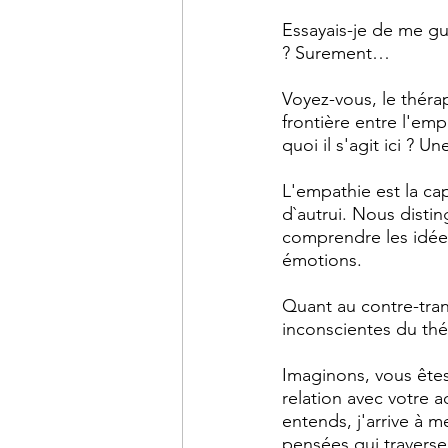
Essayais-je de me gu
? Surement… 
Voyez-vous, le thérap
frontière entre l'emp
quoi il s'agit ici ? 
L'empathie est la cap
d`autrui. Nous disti
comprendre les idées
émotions. 
Quant au contre-trans
inconscientes du thé
Imaginons, vous êtes
relation avec votre a
entends, j'arrive à m
pensées qui traversen