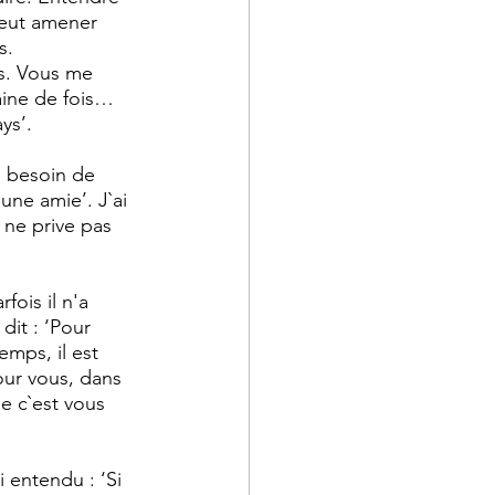
peut amener 
s. 
es. Vous me 
zaine de fois… 
ys’. 
a besoin de 
une amie’. J`ai 
ne prive pas 
ois il n'a 
dit : ‘Pour 
emps, il est 
our vous, dans 
e c`est vous 
 entendu : ‘Si 