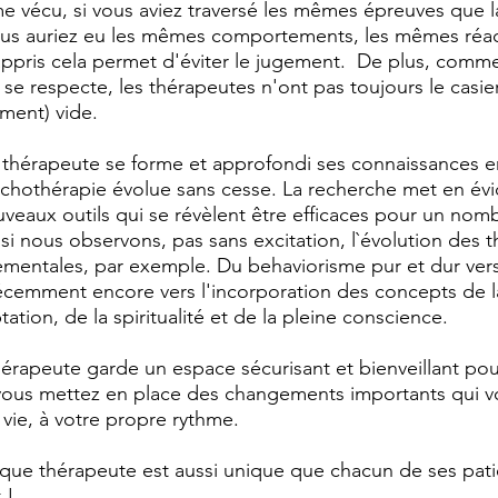
e vécu, si vous aviez traversé les mêmes épreuves que l
ous auriez eu les mêmes comportements, les mêmes réact
ppris cela permet d'éviter le jugement.  De plus, comm
se respecte, les thérapeutes n'ont pas toujours le casier
ement) vide. 
 thérapeute se forme et approfondi ses connaissances 
ychothérapie évolue sans cesse. La recherche met en év
eaux outils qui se révèlent être efficaces pour un nom
si nous observons, pas sans excitation, l`évolution des t
mentales, par exemple. Du behaviorisme pur et dur vers 
récemment encore vers l'incorporation des concepts de l
tation, de la spiritualité et de la pleine conscience. 
thérapeute garde un espace sécurisant et bienveillant pou
vous mettez en place des changements importants qui v
vie, à votre propre rythme. 
aque thérapeute est aussi unique que chacun de ses pati
 ! 