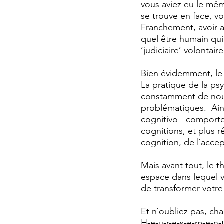
vous aviez eu le mêm
se trouve en face, v
Franchement, avoir a
quel être humain qui 
‘judiciaire’ volontair
Bien évidemment, le
La pratique de la ps
constamment de nouv
problématiques.  Ain
cognitivo - comporte
cognitions, et plus 
cognition, de l`accep
Mais avant tout, le 
espace dans lequel 
de transformer votre 
Et n`oubliez pas, ch
H-e-u-r-e-s-e-m-e-n-t