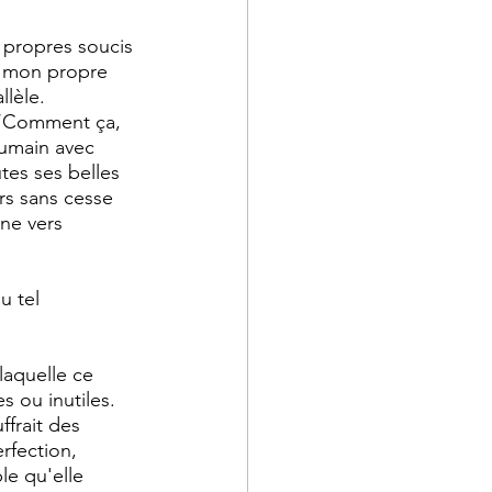
 propres soucis 
, mon propre 
lèle. 
: ‘Comment ça, 
humain avec 
es ses belles 
rs sans cesse 
ne vers 
u tel 
aquelle ce 
 ou inutiles. 
frait des 
rfection, 
le qu'elle 