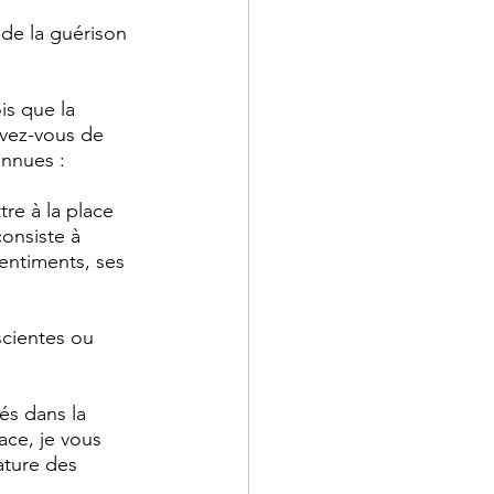
de la guérison 
is que la 
avez-vous de 
onnues : 
tre à la place 
onsiste à 
entiments, ses 
scientes ou 
és dans la 
ace, je vous 
ature des 