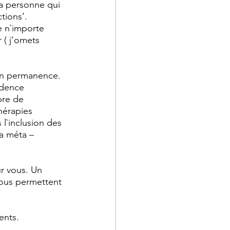
a personne qui 
ions’. 
e n`importe 
 ( j’omets 
en permanence. 
idence 
bre de 
hérapies 
l`inclusion des 
a méta – 
r vous. Un 
ous permettent 
ents. 