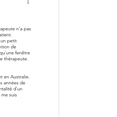
érapeute n'a pas 
tient. 
 un petit 
tion de 
 qu`une fenêtre 
e thérapeute. 
 en Australie. 
es années de 
talité d`un 
 me suis 