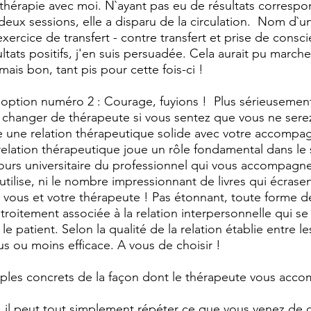
thérapie avec moi. N`ayant pas eu de résultats correspo
eux sessions, elle a disparu de la circulation.  Nom d`un
xercice de transfert - contre transfert et prise de consci
ltats positifs, j'en suis persuadée. Cela aurait pu marche
ais bon, tant pis pour cette fois-ci ! 
option numéro 2 : Courage, fuyions !  Plus sérieusement
 de changer de thérapeute si vous sentez que vous ne sere
 une relation thérapeutique solide avec votre accompag
relation thérapeutique
joue un rôle fondamental dans le 
ours universitaire du professionnel qui vous accompagne, 
utilise, ni le nombre impressionnant de livres qui écrase
re vous et votre thérapeute ! Pas étonnant, toute forme d
roitement associée à la relation interpersonnelle qui se 
e patient. Selon la qualité de la relation établie entre le
lus ou moins efficace. A vous de choisir ! 
ples concrets de la façon dont le thérapeute vous acco
 il peut tout simplement répéter ce que vous venez de d